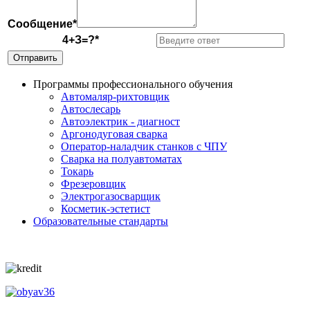
Сообщение*
4+З=?*
Программы профессионального обучения
Автомаляр-рихтовщик
Автослесарь
Автоэлектрик - диагност
Аргонодуговая сварка
Оператор-наладчик станков с ЧПУ
Сварка на полуавтоматах
Токарь
Фрезеровщик
Электрогазосварщик
Косметик-эстетист
Образовательные стандарты